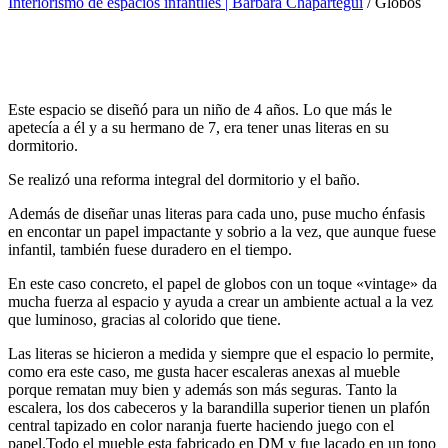
Interiorismo de espacios infantiles | Bárbara Chapartegui
/
Globos
Este espacio se diseñó para un niño de 4 años. Lo que más le
apetecía a él y a su hermano de 7, era tener unas literas en su
dormitorio.
Se realizó una reforma integral del dormitorio y el baño.
Además de diseñar unas literas para cada uno, puse mucho énfasis
en encontar un papel impactante y sobrio a la vez, que aunque fuese
infantil, también fuese duradero en el tiempo.
En este caso concreto, el papel de globos con un toque «vintage» da
mucha fuerza al espacio y ayuda a crear un ambiente actual a la vez
que luminoso, gracias al colorido que tiene.
Las literas se hicieron a medida y siempre que el espacio lo permite,
como era este caso, me gusta hacer escaleras anexas al mueble
porque rematan muy bien y además son más seguras. Tanto la
escalera, los dos cabeceros y la barandilla superior tienen un plafón
central tapizado en color naranja fuerte haciendo juego con el
papel.Todo el mueble esta fabricado en DM y fue lacado en un tono